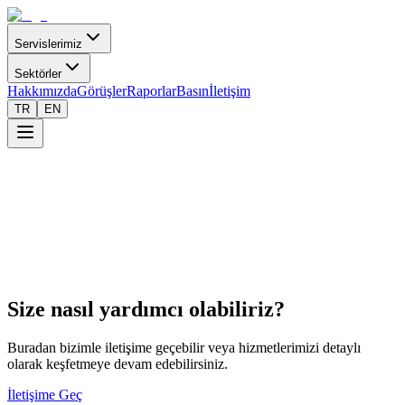
Servislerimiz
Sektörler
Hakkımızda
Görüşler
Raporlar
Basın
İletişim
TR
EN
Görüşler
Size nasıl yardımcı olabiliriz?
Buradan bizimle iletişime geçebilir veya hizmetlerimizi detaylı
olarak keşfetmeye devam edebilirsiniz.
İletişime Geç