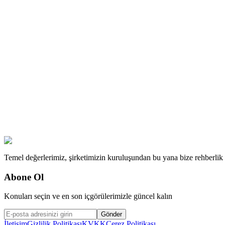
Temel değerlerimiz, şirketimizin kuruluşundan bu yana bize rehberlik ed
Abone Ol
Konuları seçin ve en son içgörülerimizle güncel kalın
Gönder
İletişim
Gizlilik Politikası
KVKK
Çerez Politikası