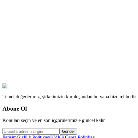
Temel değerlerimiz, şirketimizin kuruluşundan bu yana bize rehberlik ed
Abone Ol
Konuları seçin ve en son içgörülerimizle güncel kalın
Gönder
İletişim
Gizlilik Politikası
KVKK
Çerez Politikası