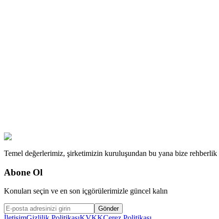
Temel değerlerimiz, şirketimizin kuruluşundan bu yana bize rehberlik ed
Abone Ol
Konuları seçin ve en son içgörülerimizle güncel kalın
Gönder
İletişim
Gizlilik Politikası
KVKK
Çerez Politikası