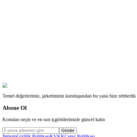
Temel değerlerimiz, şirketimizin kuruluşundan bu yana bize rehberlik ed
Abone Ol
Konuları seçin ve en son içgörülerimizle güncel kalın
Gönder
İletişim
Gizlilik Politikası
KVKK
Çerez Politikası